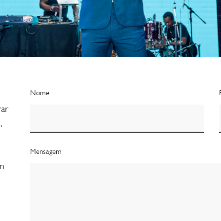
Nome
rar
,
Mensagem
om