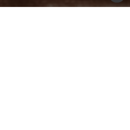
A imagem profissional deixou de ser apenas um
detalhe. Hoje, ela faz parte da forma como
pacientes enxergam confiança, credibilidade e
autoridade. E foi exatamente com esse objetivo
que a Dra. Kelen, cirurgiã dentista em Belo
Horizonte, nos procurou: criar um posicionamento
digital mais forte e sofisticado para o lançamento
da sua nova clínica.