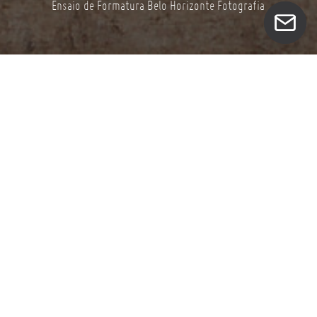
Ensaio de Formatura Belo Horizonte Fotografia
É com imenso prazer que compartilho os detalhes
emocionantes do recente ensaio de formatura da
turma de Enfermagem da Faculdade Pitágoras, aqui
em Belo Horizonte. Uma jornada marcada por
dedicação, superações e, é claro, muita alegria!
Nossa equipe teve a honra de acompanhar esse
momento significativo, capturando cada expressão
de orgulho, cada abraço entre amigos e familiáres
que compartilharam essa jornada que reflete a