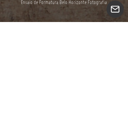
Ensaio de Formatura Belo Horizonte Fotografia
É com imenso prazer que compartilho os detalhes
emocionantes do recente ensaio de formatura da
turma de Enfermagem da Faculdade Pitágoras, aqui
em Belo Horizonte. Uma jornada marcada por
dedicação, superações e, é claro, muita alegria!
Nossa equipe teve a honra de acompanhar esse
momento significativo, capturando cada expressão
de orgulho, cada abraço entre amigos e familiáres
que compartilharam essa jornada que reflete a