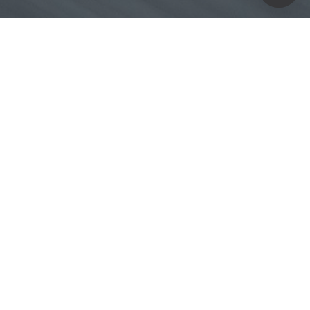
O Job da vez é com a MARAVILHOSA Layziê,
responsável pelo Layziê Romanhol Atelier,
especializado na confecção e venda de vestidos sob
medida para noivas, festas, debutantes e damas.
Confiram os cliques e observem a delicadeza das
peças, fiquei encantada!
A equipe realmente entende que o vestido é a
materialização de um sonho deas suas clientes, o
que é super importante e por isso sempre