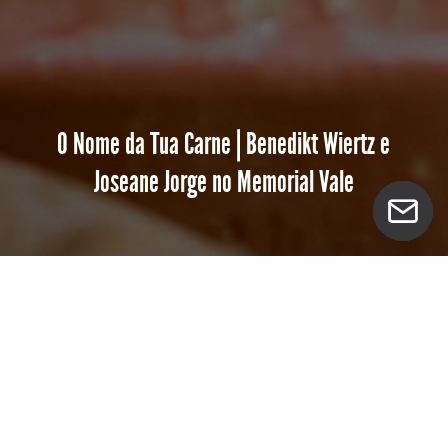
O Nome da Tua Carne | Benedikt Wiertz e
Joseane Jorge no Memorial Vale
Registros da ação “O Nome da Tua Carne”, com
Benedikt Wiertz
e
Joseane Jorge
no Memorial Vale.
Na performance, a argila e o alimento são
elementos disparadores de experiência partilhada.