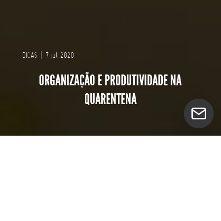
DICAS
|
7 jul, 2020
ORGANIZAÇÃO E PRODUTIVIDADE NA
QUARENTENA
Oi amigos, tudo bom por aí?
Minha amiga
Ana
, criou um vídeo sensacional com
dicas de organização para vocês (tá no IGTV do