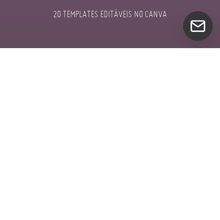
20 TEMPLATES EDITÁVEIS NO CANVA
A produtividade é basicamente definida como a
relação entre produção e os fatores de produção.
Em apenas 2 anos de trabalho com a criação de