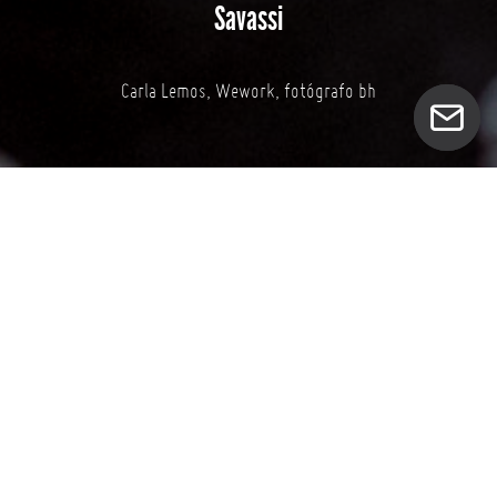
Savassi
Carla Lemos, Wework, fotógrafo bh
Dia de Turno Criativo com Carla Lemos no
Wework Savassi! YAAAY
Confesso que sou fã da menina
@modices
. Carlinha é influenciadora e fala sobre
moda, estilo e também é consultora de marcas
como Google, Boticário e C&A.